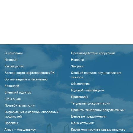
О компании
Противодействие коррупции
История
Новости
Руководство
Закупки
Единая карта нефтепроводов РК
Особый порядок осуществления
закупок
Организациям и населению
Объявления
Вакансии
Годовой план закупок
Внешний аудитор
Протоколы
CМИ о нас
Тендерная документация
Потребителям услуг
Проекты тендерной документации
Информация о наличии свободных
мощностей
Ценовые предложения
Проекты
Один источник
Атасу – Алашанькоу
Карта мониторинга казахстанского