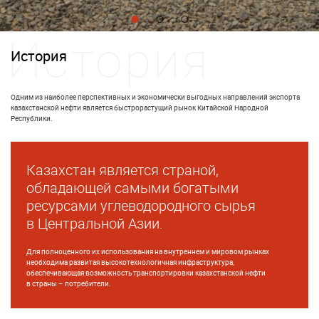
История
Одним из наиболее перспективных и экономически выгодных направлений экспорта
казахстанской нефти является быстрорастущий рынок Китайской Народной
Республики.
Казахстан является страной,
обладающей самыми богатыми
ресурсами углеводородного сырья
в Центральной Азии.
Для полноценного их использования на внутреннем и мировом рынках
необходима развитая высокотехнологичная инфраструктура,
обеспечивающая возможность транспортировки казахстанской нефти
в страны – потребители.