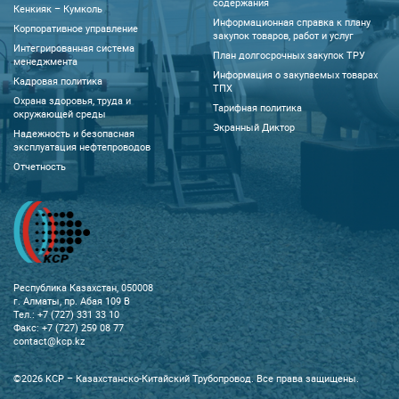
содержания
Кенкияк – Кумколь
Информационная справка к плану
Корпоративное управление
закупок товаров, работ и услуг
Интегрированная система
План долгосрочных закупок ТРУ
менеджмента
Информация о закупаемых товарах
Кадровая политика
ТПХ
Охрана здоровья, труда и
Тарифная политика
окружающей среды
Экранный Диктор
Надежность и безопасная
эксплуатация нефтепроводов
Отчетность
Республика Казахстан, 050008
г. Алматы, пр. Абая 109 В
Тел.: +7 (727) 331 33 10
Факс: +7 (727) 259 08 77
contact@kcp.kz
©2026 KCP – Казахстанско-Китайский Трубопровод. Все права защищены.