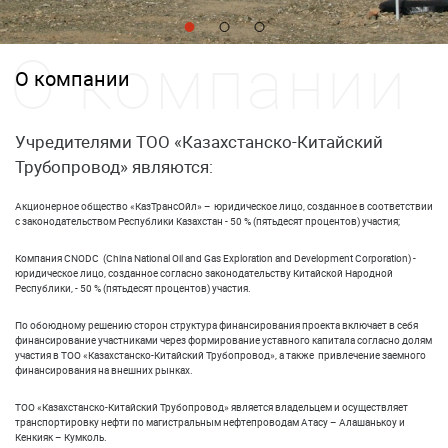
О компании
Учредителями ТОО «Казахстанско-Китайский
Трубопровод» являются:
Акционерное общество «КазТрансОйл» – юридическое лицо, созданное в соответствии
с законодательством Республики Казахстан - 50 % (пятьдесят процентов) участия;
Компания CNODC (China National Oil and Gas Exploration and Development Corporation) -
юридическое лицо, созданное согласно законодательству Китайской Народной
Республики, - 50 % (пятьдесят процентов) участия.
По обоюдному решению сторон структура финансирования проекта включает в себя
финансирование участниками через формирование уставного капитала согласно долям
участия в ТОО «Казахстанско-Китайский Трубопровод», а также привлечение заемного
финансирования на внешних рынках.
ТОО «Казахстанско-Китайский Трубопровод» является владельцем и осуществляет
транспортировку нефти по магистральным нефтепроводам Атасу – Алашанькоу и
Кенкияк – Кумколь.