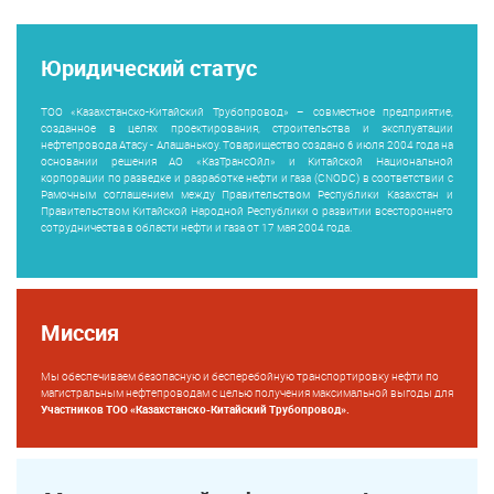
Юридический статус
ТОО «Казахстанско-Китайский Трубопровод» – совместное предприятие,
созданное в целях проектирования, строительства и эксплуатации
нефтепровода Атасу - Алашанькоу. Товарищество создано 6 июля 2004 года на
основании решения АО «КазТрансОйл» и Китайской Национальной
корпорации по разведке и разработке нефти и газа (CNODC) в соответствии с
Рамочным соглашением между Правительством Республики Казахстан и
Правительством Китайской Народной Республики о развитии всестороннего
сотрудничества в области нефти и газа от 17 мая 2004 года.
Миссия
Мы обеспечиваем безопасную и бесперебойную транспортировку нефти по
магистральным нефтепроводам с целью получения максимальной выгоды для
Участников ТОО «Казахстанско-Китайский Трубопровод».