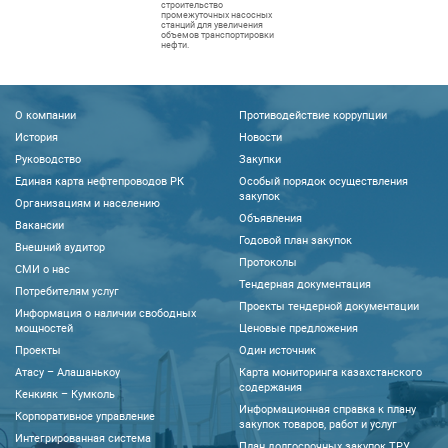
строительство
промежуточных насосных
станций для увеличения
объемов транспортировки
нефти.
О компании
Противодействие коррупции
История
Новости
Руководство
Закупки
Единая карта нефтепроводов РК
Особый порядок осуществления
закупок
Организациям и населению
Объявления
Вакансии
Годовой план закупок
Внешний аудитор
Протоколы
CМИ о нас
Тендерная документация
Потребителям услуг
Проекты тендерной документации
Информация о наличии свободных
мощностей
Ценовые предложения
Проекты
Один источник
Атасу – Алашанькоу
Карта мониторинга казахстанского
содержания
Кенкияк – Кумколь
Информационная справка к плану
Корпоративное управление
закупок товаров, работ и услуг
Интегрированная система
План долгосрочных закупок ТРУ