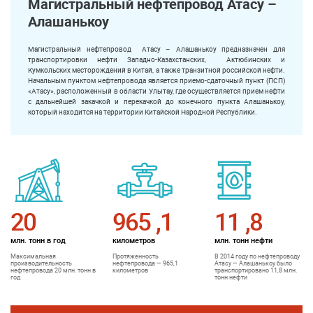
Магистральный нефтепровод Атасу –
Алашанькоу
Магистральный нефтепровод Атасу – Алашанькоу предназначен для
транспортировки нефти Западно-Казахстанских, Актюбинских и
Кумкольских месторождений в Китай, а также транзитной российской нефти.
Начальным пунктом нефтепровода является приемо-сдаточный пункт (ПСП)
«Атасу», расположенный в области Улытау, где осуществляется прием нефти
с дальнейшей закачкой и перекачкой до конечного пункта Алашанькоу,
который находится на территории Китайской Народной Республики.
20
965
,
1
11
,
8
млн. тонн в год
километров
млн. тонн нефти
Максимальная
Протяженность
В 2014 году по нефтепроводу
производительность
нефтепровода — 965,1
Атасу — Алашанькоу было
нефтепровода 20 млн. тонн в
километров
транспортировано 11,8 млн.
год
тонн нефти