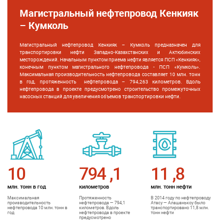
Магистральный нефтепровод Кенкияк
– Кумколь
Магистральный нефтепровод Кенкияк – Кумколь предназначен для
транспортировки нефти Западно-Казахстанских и Актюбинских
месторождений. Начальным пунктом приема нефти является ПСП «Кенкияк»,
конечным пунктом магистрального нефтепровода - ПСП «Кумколь».
Максимальная производительность нефтепровода составляет 10 млн. тонн
в год, протяженность нефтепровода – 794,263 километров. Вдоль
нефтепровода в проекте предусмотрено строительство промежуточных
насосных станций для увеличения объемов транспортировки нефти.
10
794
,
1
11
,
8
млн. тонн в год
километров
млн. тонн нефти
Максимальная
Протяженность
В 2014 году по нефтепроводу
производительность
нефтепровода — 794,1
Атасу — Алашанькоу было
нефтепровода 10 млн. тонн в
километров. Вдоль
транспортировано 11,8 млн.
год
нефтепровода в проекте
тонн нефти
предусмотрено