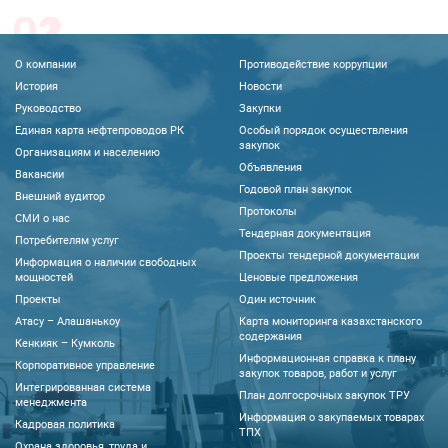
О компании
Противодействие коррупции
История
Новости
Руководство
Закупки
Единая карта нефтепроводов РК
Особый порядок осуществления
закупок
Организациям и населению
Объявления
Вакансии
Годовой план закупок
Внешний аудитор
Протоколы
CМИ о нас
Тендерная документация
Потребителям услуг
Проекты тендерной документации
Информация о наличии свободных
мощностей
Ценовые предложения
Проекты
Один источник
Атасу – Алашанькоу
Карта мониторинга казахстанского
содержания
Кенкияк – Кумколь
Информационная справка к плану
Корпоративное управление
закупок товаров, работ и услуг
Интегрированная система
План долгосрочных закупок ТРУ
менеджмента
Информация о закупаемых товарах
Кадровая политика
ТПХ
Охрана здоровья, труда и