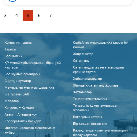
3
4
5
6
7
Компания туралы
Сыбайлас жемқорлыққа қарсы іс-
қимыл
Тарихы
Жаңалықтар
Басшылық
Сатып алу
ҚР мұнай құбырларының бірыңғай
картасы
Сатып алуды жүзеге асырудың
ерекше тәртібі
Бос жұмыс орындары
Хабарландырулар
Сыртқы аудитор
Жылдық сатып алу жоспары
Мекемелер мен жұртшылыққа
Хаттамалар
Біз туралы БАҚ
Тендер құжаттамасы
Жобалар
Тендерлік құжаттамалардың
Кеңқияқ – Құмкөл
жобалары
Атасу – Алашанькоу
Баға ұсыныстары
Корпоративтік басқару
Бір көзден сатып алу
Интеграцияланған менеджмент
Қазақстандық қамтуға мониторинг
жүйесі
жасау картасы