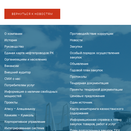
ВЕРНУТЬСЯ К НОВОСТЯМ
О компании
Противодействие коррупции
История
Новости
Руководство
Закупки
Единая карта нефтепроводов РК
Особый порядок осуществления
закупок
Организациям и населению
Объявления
Вакансии
Годовой план закупок
Внешний аудитор
Протоколы
CМИ о нас
Тендерная документация
Потребителям услуг
Проекты тендерной документации
Информация о наличии свободных
мощностей
Ценовые предложения
Проекты
Один источник
Атасу – Алашанькоу
Карта мониторинга казахстанского
содержания
Кенкияк – Кумколь
Информационная справка к плану
Корпоративное управление
закупок товаров, работ и услуг
Интегрированная система
План долгосрочных закупок ТРУ