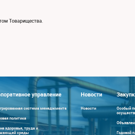
том Товарищества.
поративное управление
Новости
Закупк
грированная система менеджмента
Новости
Особый п
осуществ
овая политика
Объявлен
на здоровья, труда и
ужающей среды
Годовой п