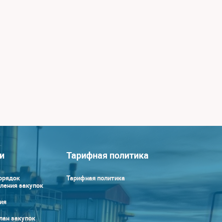
и
Тарифная политика
орядок
Тарифная политика
ления закупок
ия
лан закупок