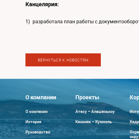
Канцелярия:
1) разработала план работы с документооборо
ВЕРНУТЬСЯ К НОВОСТЯМ
О компании
Проекты
Кор
О компании
Атасу – Алашанькоу
Инте
История
Кенкияк – Кумколь
Кадр
Руководство
Охра
окр