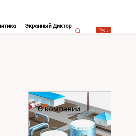
литика
Экранный Диктор
Рус
О компании