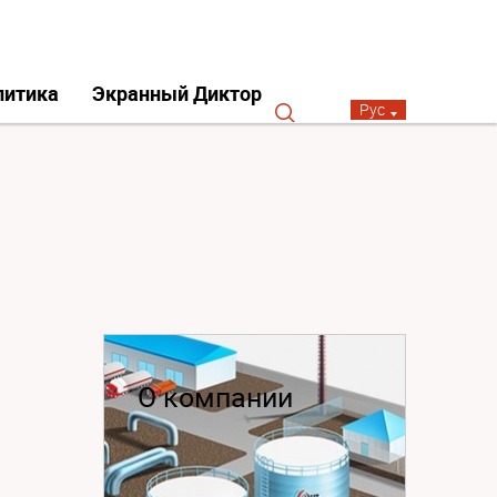
литика
Экранный Диктор
Рус
О компании