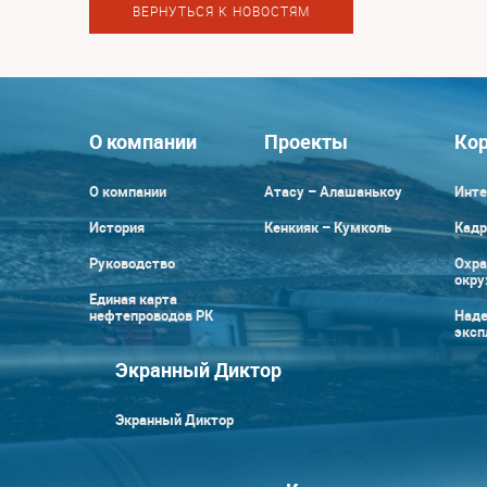
ВЕРНУТЬСЯ К НОВОСТЯМ
О компании
Проекты
Кор
О компании
Атасу – Алашанькоу
Инте
История
Кенкияк – Кумколь
Кадр
Руководство
Охра
окр
Единая карта
нефтепроводов РК
Наде
эксп
Экранный Диктор
Экранный Диктор