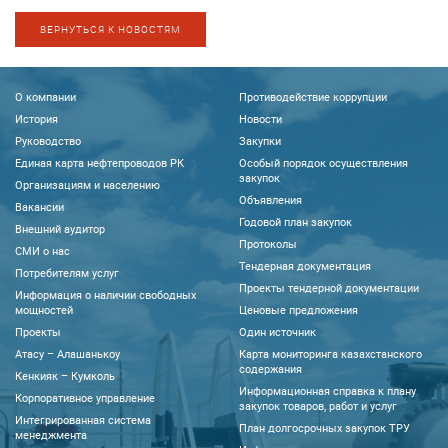
ВЕРНУТЬСЯ К НОВОСТЯМ
О компании
Противодействие коррупции
История
Новости
Руководство
Закупки
Единая карта нефтепроводов РК
Особый порядок осуществления
закупок
Организациям и населению
Объявления
Вакансии
Годовой план закупок
Внешний аудитор
Протоколы
CМИ о нас
Тендерная документация
Потребителям услуг
Проекты тендерной документации
Информация о наличии свободных
мощностей
Ценовые предложения
Проекты
Один источник
Атасу – Алашанькоу
Карта мониторинга казахстанского
содержания
Кенкияк – Кумколь
Информационная справка к плану
Корпоративное управление
закупок товаров, работ и услуг
Интегрированная система
План долгосрочных закупок ТРУ
менеджмента