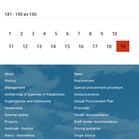
181 - 190 из 190
1
2
3
4
5
6
7
8
9
10
11
12
13
14
15
16
17
18
19
About
News
History
Procurement
Management
Special procurement procedure
Unified map of pipelines in Kazakhstan
Announcements
Organizations and community
Annual Procurement Plan
Vacanciens
Protocols
External auditor
Tender documentation
Projects
Draft tender documentation
Kenkiyak - Kumkol
Pricing quotation
Atasu - Alashankou
Single source