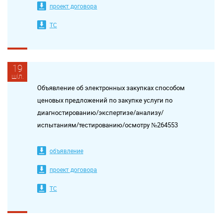
проект договора
ТС
19
шіл.
Объявление об электронных закупках способом
ценовых предложений по закупке услуги по
диагностированию/экспертизе/анализу/
испытаниям/тестированию/осмотру №264553
объявление
проект договора
ТС