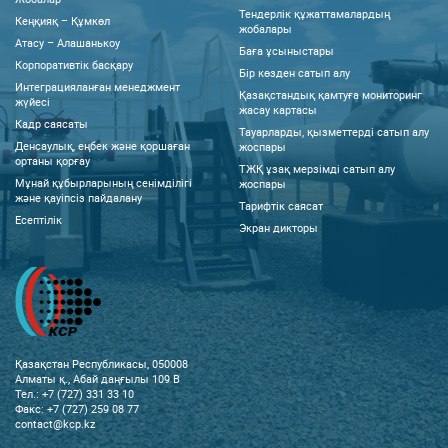
Тендерлік құжаттамалардың
Кеңқияқ – Құмкөл
жобалары
Атасу – Алашанькоу
Баға ұсыныстары
Корпоративтік басқару
Бір көзден сатып алу
Интеграцияланған менеджмент
Қазақстандық қамтуға мониторинг
жүйесі
жасау картасы
Кадр саясаты
Тауарларды, қызметтерді сатып алу
Денсаулық, еңбек және қоршаған
жоспары
ортаны қорғау
ТЖҚ ұзақ мерзімді сатып алу
Мұнай құбырларының сенімділігі
жоспары
және қауіпсіз пайдалану
Тарифтік саясат
Есептілік
Экран дикторы
Қазақстан Республикасы, 050008
Алматы қ., Абай даңғылы 109 В
Тел.: +7 (727) 331 33 10
Факс: +7 (727) 259 08 77
contact@kcp.kz