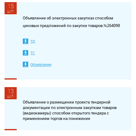
15
шіл.
Объявление об электронных закупках способом
ценовых предложений по закупке товаров №264098
ТД
ТС
Объявление
13
шіл.
Объявление о размещении проекта тендерной
документации по электронным закупкам товаров
(видеокамеры) способом открытого тендера с
применением торгов на понижение