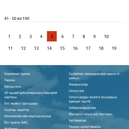
41 - 50 из 190
1
2
3
4
5
6
7
8
9
10
11
12
13
14
15
16
17
18
19
Компания туралы
Сыбайлас жемқорлыққа қарсы іс-
қимыл
Тарихы
Жаңалықтар
Басшылық
Сатып алу
ҚР мұнай құбырларының бірыңғай
картасы
Сатып алуды жүзеге асырудың
ерекше тәртібі
Бос жұмыс орындары
Хабарландырулар
Сыртқы аудитор
Жылдық сатып алу жоспары
Мекемелер мен жұртшылыққа
Хаттамалар
Біз туралы БАҚ
Тендер құжаттамасы
Жобалар