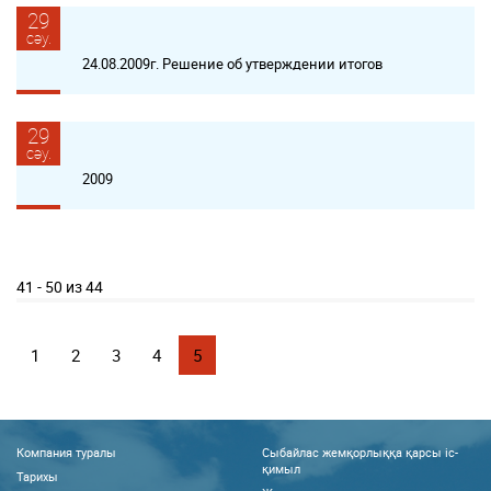
29
сәу.
24.08.2009г. Решение об утверждении итогов
29
сәу.
2009
41 - 50 из 44
1
2
3
4
5
Компания туралы
Сыбайлас жемқорлыққа қарсы іс-
қимыл
Тарихы