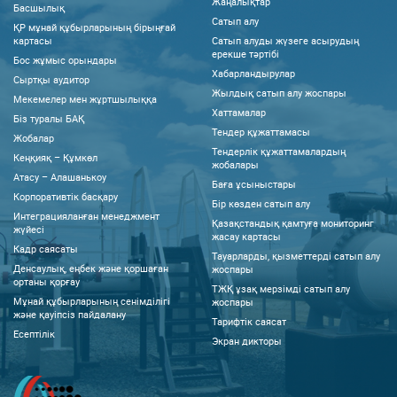
Жаңалықтар
Басшылық
Сатып алу
ҚР мұнай құбырларының бірыңғай
картасы
Сатып алуды жүзеге асырудың
ерекше тәртібі
Бос жұмыс орындары
Хабарландырулар
Сыртқы аудитор
Жылдық сатып алу жоспары
Мекемелер мен жұртшылыққа
Хаттамалар
Біз туралы БАҚ
Тендер құжаттамасы
Жобалар
Тендерлік құжаттамалардың
Кеңқияқ – Құмкөл
жобалары
Атасу – Алашанькоу
Баға ұсыныстары
Корпоративтік басқару
Бір көзден сатып алу
Интеграцияланған менеджмент
Қазақстандық қамтуға мониторинг
жүйесі
жасау картасы
Кадр саясаты
Тауарларды, қызметтерді сатып алу
Денсаулық, еңбек және қоршаған
жоспары
ортаны қорғау
ТЖҚ ұзақ мерзімді сатып алу
Мұнай құбырларының сенімділігі
жоспары
және қауіпсіз пайдалану
Тарифтік саясат
Есептілік
Экран дикторы