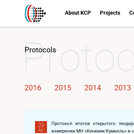
About KCP
Projects
C
Protocols
2016
2015
2014
2013
Протокол итогов открытого тендер
29
Apr
измерении МН «Кенкияк-Кумколь» и «