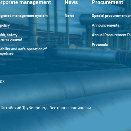
rporate management
News
Procurement
egrated management system
News
Special procurement p
policy
Announcements
lth, safety
Annual Procurement Pl
 environment
Protocols
iability and safe operation of
 pipelines
008
-Китайский Трубопровод. Все права защищены.