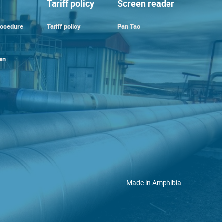
Tariff policy
Screen reader
rocedure
Tariff policy
Pan Tao
an
Made in
Amphibia