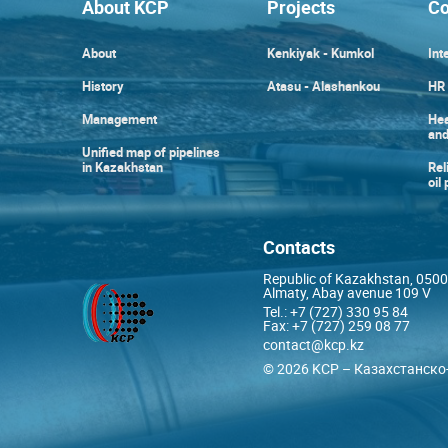
About KCP
Projects
Co
About
Kenkiyak - Kumkol
Int
History
Atasu - Alashankou
HR 
Management
Hea
and
Unified map of pipelines
in Kazakhstan
Rel
oil
Contacts
Republic of Kazakhstan, 050
Almaty, Abay avenue 109 V
Tel.: +7 (727) 330 95 84
Fax: +7 (727) 259 08 77
contact@kcp.kz
© 2026 KCP – Казахстанско