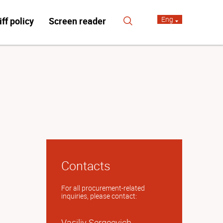
Eng
iff policy
Screen reader
Contacts
For all procurement-related
inquiries, please contact:
Vasiliy Sergeevich