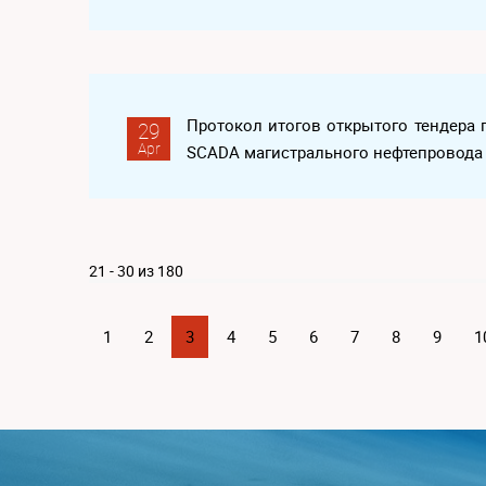
Протокол итогов открытого тендера 
29
Apr
SCADA магистрального нефтепровода
21 - 30 из 180
1
2
3
4
5
6
7
8
9
1