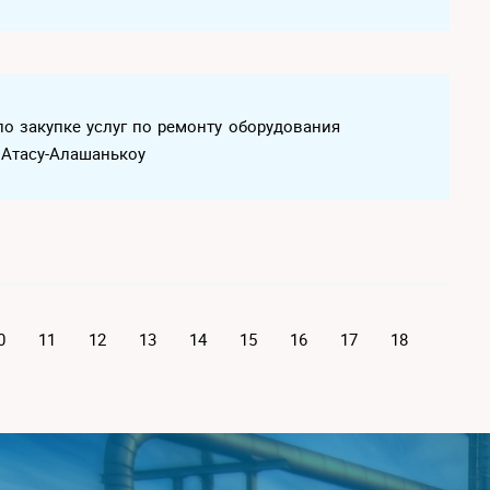
по закупке услуг по ремонту оборудования
 Атасу-Алашанькоу
0
11
12
13
14
15
16
17
18