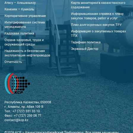
Атасу – Алашанькоу
Карта мониторинга казахстанского
содержания
Кенкияк – Кумколь
Информационная справка к плану
Корпоративное управление
закупок товаров, работ и услуг
Интегрированная система
План долгосрочных закупок ТРУ
менеджмента
Информация о закупаемых товарах
Кадровая политика
ТПХ
Охрана здоровья, труда и
Тарифная политика
окружающей среды
Экранный Диктор
Надежность и безопасная
эксплуатация нефтепроводов
Отчетность
Республика Казахстан, 050008
г. Алматы, пр. Абая 109 В
Тел.: +7 (727) 331 33 10
Факс: +7 (727) 259 08 77
contact@kcp.kz
©2026 KCP – Казахстанско-Китайский Трубопровод. Все права защищены.