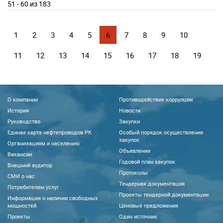
51 - 60 из 183
1
2
3
4
5
6
7
8
9
10
11
12
13
14
15
16
17
18
19
О компании
Противодействие коррупции
История
Новости
Руководство
Закупки
Единая карта нефтепроводов РК
Особый порядок осуществления
закупок
Организациям и населению
Объявления
Вакансии
Годовой план закупок
Внешний аудитор
Протоколы
CМИ о нас
Тендерная документация
Потребителям услуг
Проекты тендерной документации
Информация о наличии свободных
мощностей
Ценовые предложения
Проекты
Один источник