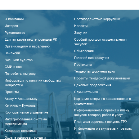
О компании
Противодействие коррупции
История
Новости
Руководство
Закупки
Единая карта нефтепроводов РК
Особый порядок осуществления
закупок
Организациям и населению
Объявления
Вакансии
Годовой план закупок
Внешний аудитор
Протоколы
CМИ о нас
Тендерная документация
Потребителям услуг
Проекты тендерной документации
Информация о наличии свободных
мощностей
Ценовые предложения
Проекты
Один источник
Атасу – Алашанькоу
Карта мониторинга казахстанского
содержания
Кенкияк – Кумколь
Информационная справка к плану
Корпоративное управление
закупок товаров, работ и услуг
Интегрированная система
План долгосрочных закупок ТРУ
менеджмента
Информация о закупаемых товарах
Кадровая политика
ТПХ
Охрана здоровья, труда и