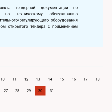
оекта тендерной документации по
г по техническому обслуживанию
лительного/регулирующего оборудования
бом открытого тендера с применением
10
11
12
13
14
15
16
17
18
27
28
29
30
31