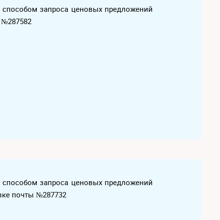
х способом запроса ценовых предложений
м №287582
х способом запроса ценовых предложений
авке почты №287732