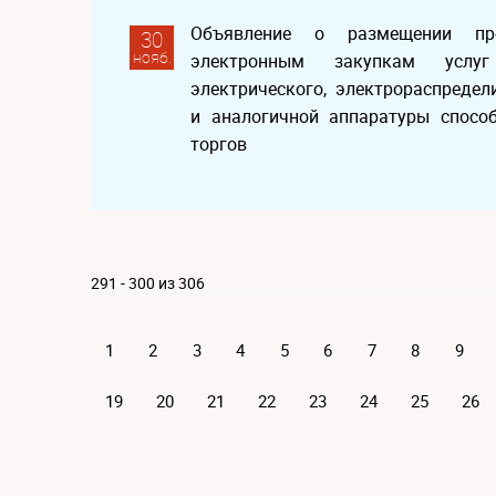
Объявление о размещении пр
30
нояб.
электронным закупкам услу
электрического, электрораспреде
и аналогичной аппаратуры спосо
торгов
291 - 300 из 306
1
2
3
4
5
6
7
8
9
19
20
21
22
23
24
25
26