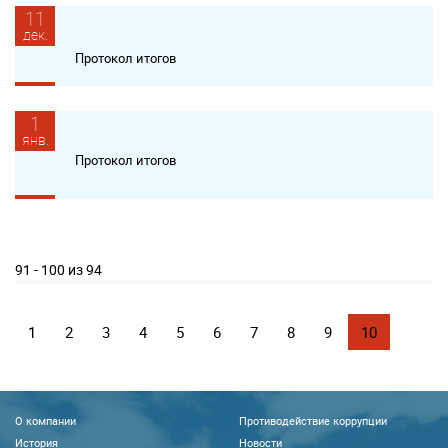
11
дек.
Протокол итогов
1
янв.
Протокол итогов
91 - 100 из 94
1
2
3
4
5
6
7
8
9
10
О компании
Противодействие коррупции
История
Новости