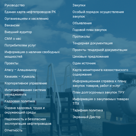
Руководство
Закупки
Единая карта нефтепроводов РК
Особый порядок осуществления
закупок
Организациям и населению
Объявления
Вакансии
Годовой план закупок
Внешний аудитор
Протоколы
CМИ о нас
Тендерная документация
Потребителям услуг
Проекты тендерной документации
Информация о наличии свободных
мощностей
Ценовые предложения
Проекты
Один источник
Атасу – Алашанькоу
Карта мониторинга казахстанского
содержания
Кенкияк – Кумколь
Информационная справка к плану
Корпоративное управление
закупок товаров, работ и услуг
Интегрированная система
План долгосрочных закупок ТРУ
менеджмента
Информация о закупаемых товарах
Кадровая политика
ТПХ
Охрана здоровья, труда и
Тарифная политика
окружающей среды
Экранный Диктор
Надежность и безопасная
эксплуатация нефтепроводов
Отчетность