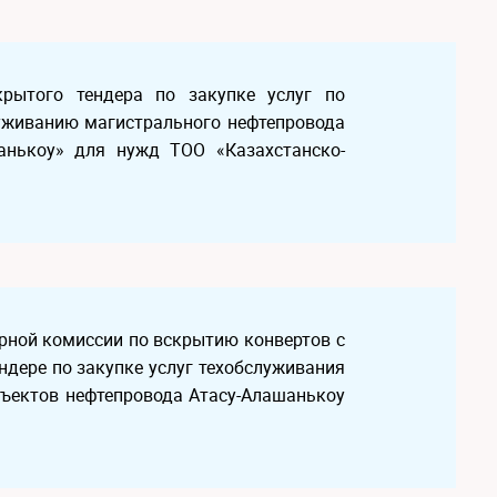
крытого тендера по закупке услуг по
луживанию магистрального нефтепровода
анькоу» для нужд ТОО «Казахстанско-
ерной комиссии по вскрытию конвертов с
ндере по закупке услуг техобслуживания
бъектов нефтепровода Атасу-Алашанькоу