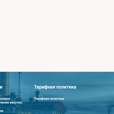
и
Тарифная политика
орядок
Тарифная политика
ления закупок
ия