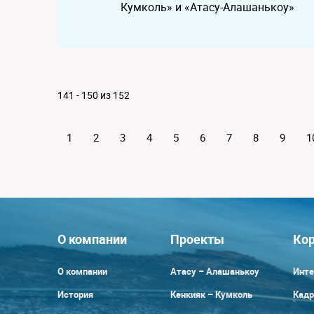
Кумколь» и «Атасу-Алашанькоу»
141 - 150 из 152
1
2
3
4
5
6
7
8
9
1
О компании
Проекты
Кор
О компании
Атасу – Алашанькоу
Инте
История
Кенкияк – Кумколь
Кадр