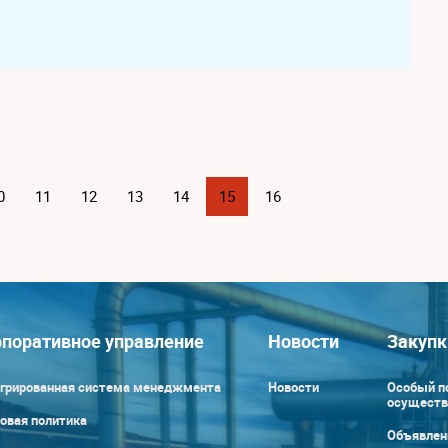
0
11
12
13
14
15
16
поративное управление
Новости
Закупк
грированная система менеджмента
Новости
Особый п
осуществ
овая политика
Объявлен