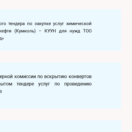
того тендера по закупке услуг химической
 нефти (Кумколь) – КУУН для нужд ТОО
д»
ндерной комиссии по вскрытию конвертов
ытом тендере услуг по проведению
з