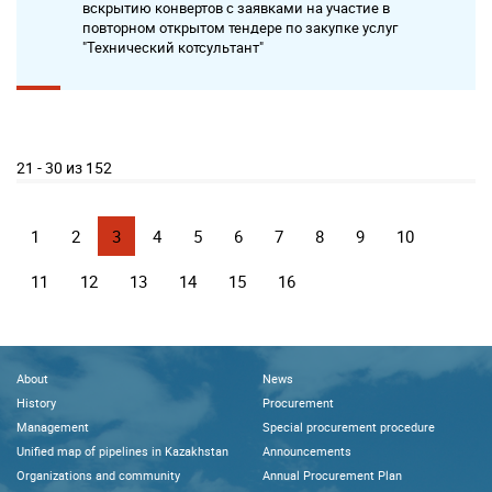
вскрытию конвертов с заявками на участие в
повторном открытом тендере по закупке услуг
"Технический котсультант"
21 - 30 из 152
1
2
3
4
5
6
7
8
9
10
11
12
13
14
15
16
About
News
History
Procurement
Management
Special procurement procedure
Unified map of pipelines in Kazakhstan
Announcements
Organizations and community
Annual Procurement Plan