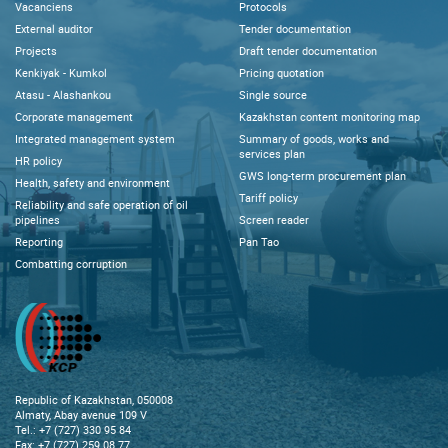
Vacanciens
Protocols
External auditor
Tender documentation
Projects
Draft tender documentation
Kenkiyak - Kumkol
Pricing quotation
Atasu - Alashankou
Single source
Corporate management
Kazakhstan content monitoring map
Integrated management system
Summary of goods, works and
services plan
HR policy
GWS long-term procurement plan
Health, safety and environment
Tariff policy
Reliability and safe operation of oil
pipelines
Screen reader
Reporting
Pan Tao
Combatting corruption
Republic of Kazakhstan, 050008
Almaty, Abay avenue 109 V
Tel.: +7 (727) 330 95 84
Fax: +7 (727) 259 08 77