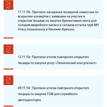
29
Apr
17.11.10г. Протокол заседания тендерной комиссии по
вскрытию конвертов с заявками на участие в
открытом тендере по закупке брезентового тента для
складов аварийного запаса и складов остатка труб МН
Атасу-Алашанькоу и Кенкияк-Кумколь
29
Apr
12.11.10г. Протокол итогов повторного открытого
тендера по закупке услуг «Технический консультант»
29
Apr
09.11.10г. Протокол итогов повторного открытого
тендера по закупке ГСМ для служебного
автотранспорта