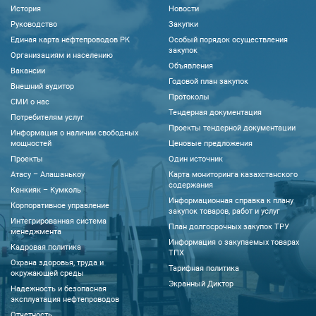
История
Новости
Руководство
Закупки
Единая карта нефтепроводов РК
Особый порядок осуществления
закупок
Организациям и населению
Объявления
Вакансии
Годовой план закупок
Внешний аудитор
Протоколы
CМИ о нас
Тендерная документация
Потребителям услуг
Проекты тендерной документации
Информация о наличии свободных
мощностей
Ценовые предложения
Проекты
Один источник
Атасу – Алашанькоу
Карта мониторинга казахстанского
содержания
Кенкияк – Кумколь
Информационная справка к плану
Корпоративное управление
закупок товаров, работ и услуг
Интегрированная система
План долгосрочных закупок ТРУ
менеджмента
Информация о закупаемых товарах
Кадровая политика
ТПХ
Охрана здоровья, труда и
Тарифная политика
окружающей среды
Экранный Диктор
Надежность и безопасная
эксплуатация нефтепроводов
Отчетность