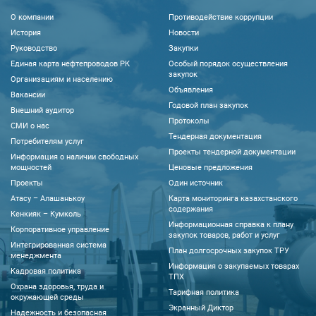
О компании
Противодействие коррупции
История
Новости
Руководство
Закупки
Единая карта нефтепроводов РК
Особый порядок осуществления
закупок
Организациям и населению
Объявления
Вакансии
Годовой план закупок
Внешний аудитор
Протоколы
CМИ о нас
Тендерная документация
Потребителям услуг
Проекты тендерной документации
Информация о наличии свободных
мощностей
Ценовые предложения
Проекты
Один источник
Атасу – Алашанькоу
Карта мониторинга казахстанского
содержания
Кенкияк – Кумколь
Информационная справка к плану
Корпоративное управление
закупок товаров, работ и услуг
Интегрированная система
План долгосрочных закупок ТРУ
менеджмента
Информация о закупаемых товарах
Кадровая политика
ТПХ
Охрана здоровья, труда и
Тарифная политика
окружающей среды
Экранный Диктор
Надежность и безопасная