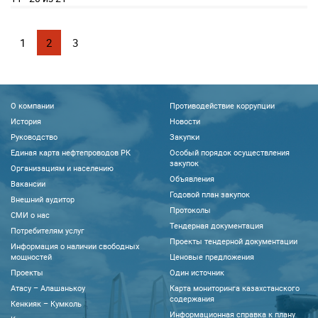
1
2
3
О компании
Противодействие коррупции
История
Новости
Руководство
Закупки
Единая карта нефтепроводов РК
Особый порядок осуществления
закупок
Организациям и населению
Объявления
Вакансии
Годовой план закупок
Внешний аудитор
Протоколы
CМИ о нас
Тендерная документация
Потребителям услуг
Проекты тендерной документации
Информация о наличии свободных
мощностей
Ценовые предложения
Проекты
Один источник
Атасу – Алашанькоу
Карта мониторинга казахстанского
содержания
Кенкияк – Кумколь
Информационная справка к плану