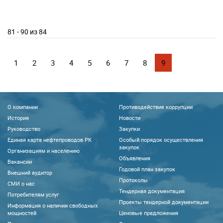
81 - 90 из 84
1
2
3
4
5
6
7
8
9
О компании
Противодействие коррупции
История
Новости
Руководство
Закупки
Единая карта нефтепроводов РК
Особый порядок осуществления
закупок
Организациям и населению
Объявления
Вакансии
Годовой план закупок
Внешний аудитор
Протоколы
CМИ о нас
Тендерная документация
Потребителям услуг
Проекты тендерной документации
Информация о наличии свободных
мощностей
Ценовые предложения