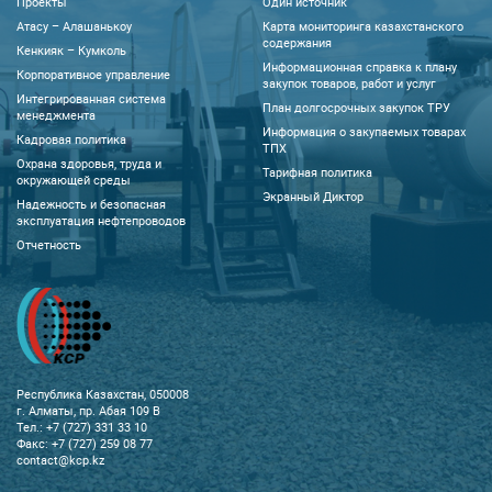
Проекты
Один источник
Атасу – Алашанькоу
Карта мониторинга казахстанского
содержания
Кенкияк – Кумколь
Информационная справка к плану
Корпоративное управление
закупок товаров, работ и услуг
Интегрированная система
План долгосрочных закупок ТРУ
менеджмента
Информация о закупаемых товарах
Кадровая политика
ТПХ
Охрана здоровья, труда и
Тарифная политика
окружающей среды
Экранный Диктор
Надежность и безопасная
эксплуатация нефтепроводов
Отчетность
Республика Казахстан, 050008
г. Алматы, пр. Абая 109 В
Тел.: +7 (727) 331 33 10
Факс: +7 (727) 259 08 77
contact@kcp.kz