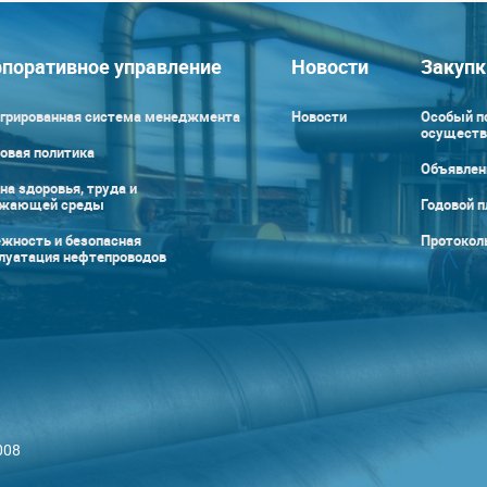
поративное управление
Новости
Закупк
грированная система менеджмента
Новости
Особый п
осуществ
овая политика
Объявлен
на здоровья, труда и
ужающей среды
Годовой п
жность и безопасная
Протокол
луатация нефтепроводов
008