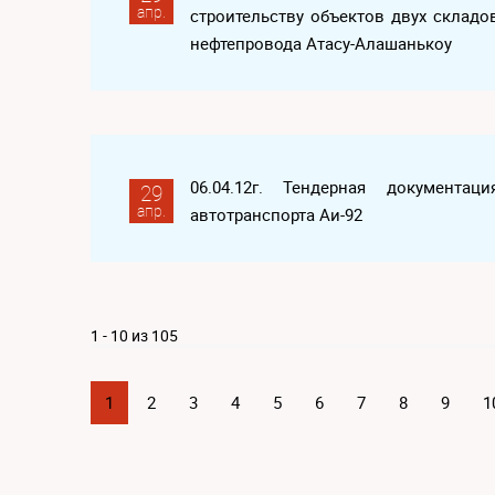
апр.
строительству объектов двух скла
нефтепровода Атасу-Алашанькоу
06.04.12г. Тендерная документ
29
апр.
автотранспорта Аи-92
1 - 10 из 105
1
2
3
4
5
6
7
8
9
1