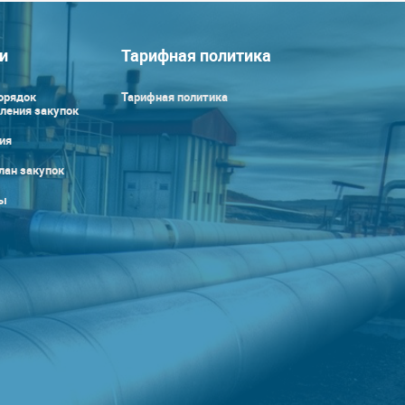
и
Тарифная политика
орядок
Тарифная политика
ления закупок
ия
лан закупок
ы