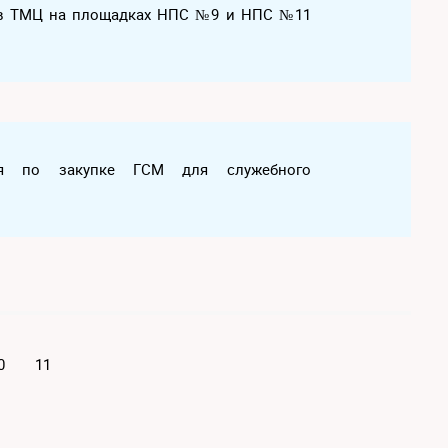
дов ТМЦ на площадках НПС №9 и НПС №11
ация по закупке ГСМ для служебного
0
11