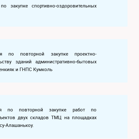
я по закупке спортивно-оздоровительных
ция по повторной закупке проектно-
льству зданий административно-бытовых
енкияк и ГНПС Кумколь
ация по повторной закупке работ по
бъектов двух складов ТМЦ на площадках
су-Алашанькоу.