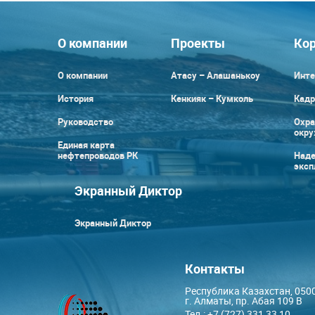
О компании
Проекты
Кор
О компании
Атасу – Алашанькоу
Инте
История
Кенкияк – Кумколь
Кадр
Руководство
Охра
окр
Единая карта
нефтепроводов РК
Наде
эксп
Экранный Диктор
Экранный Диктор
Контакты
Республика Казахстан, 050
г. Алматы, пр. Абая 109 В
Тел.: +7 (727) 331 33 10