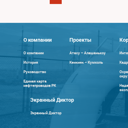
О компании
Проекты
Кор
О компании
Атасу – Алашанькоу
Инте
История
Кенкияк – Кумколь
Кадр
Руководство
Охра
окр
Единая карта
нефтепроводов РК
Наде
эксп
Экранный Диктор
Экранный Диктор