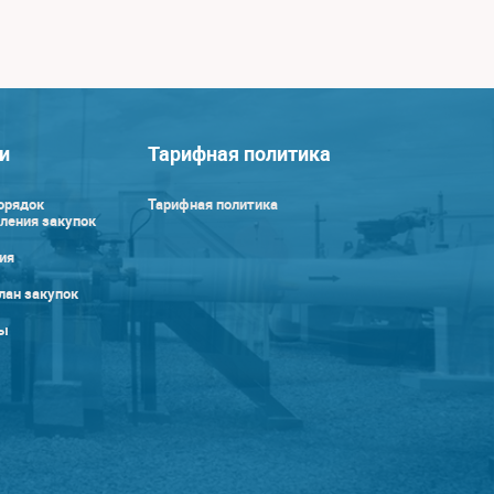
и
Тарифная политика
орядок
Тарифная политика
ления закупок
ия
лан закупок
ы