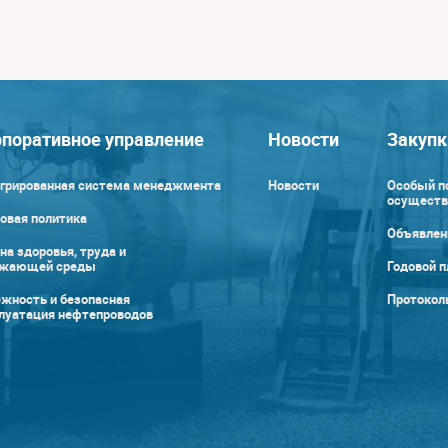
поративное управление
Новости
Закупк
грированная система менеджмента
Новости
Особый п
осуществ
овая политика
Объявлен
на здоровья, труда и
ужающей среды
Годовой п
жность и безопасная
Протокол
луатация нефтепроводов