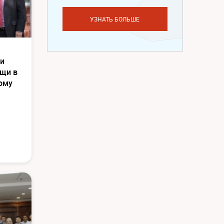
УЗНАТЬ БОЛЬШЕ
 и
щи в
ому