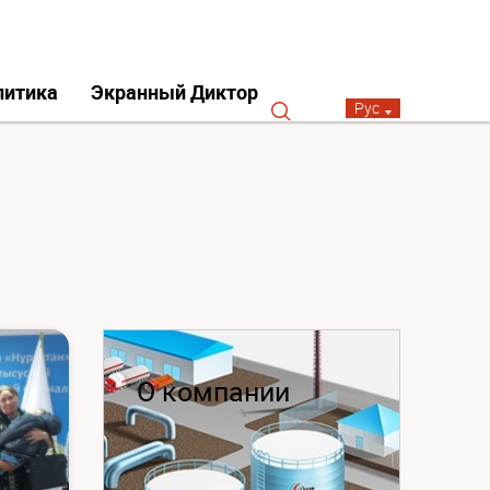
литика
Экранный Диктор
Рус
О компании