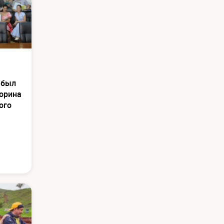
 был
торина
ого