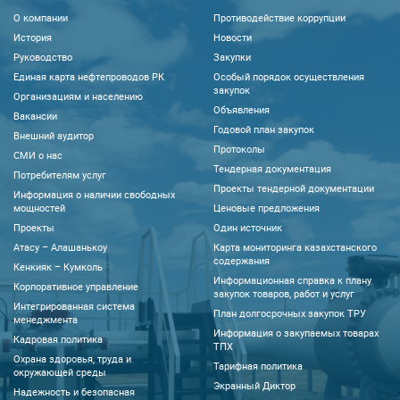
О компании
Противодействие коррупции
История
Новости
Руководство
Закупки
Единая карта нефтепроводов РК
Особый порядок осуществления
закупок
Организациям и населению
Объявления
Вакансии
Годовой план закупок
Внешний аудитор
Протоколы
CМИ о нас
Тендерная документация
Потребителям услуг
Проекты тендерной документации
Информация о наличии свободных
мощностей
Ценовые предложения
Проекты
Один источник
Атасу – Алашанькоу
Карта мониторинга казахстанского
содержания
Кенкияк – Кумколь
Информационная справка к плану
Корпоративное управление
закупок товаров, работ и услуг
Интегрированная система
План долгосрочных закупок ТРУ
менеджмента
Информация о закупаемых товарах
Кадровая политика
ТПХ
Охрана здоровья, труда и
Тарифная политика
окружающей среды
Экранный Диктор
Надежность и безопасная