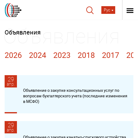
Рус
Объявления
2026
2024
2023
2018
2017
20
29
апр.
Объявление о закупке консультационных услуг по
вопросам бухгалтерского учета (последние изменения
в МСФО)
29
апр.
Объявление о закупке канатно-спускового устройства