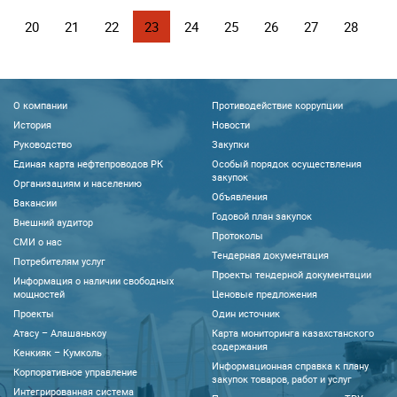
20
21
22
23
24
25
26
27
28
О компании
Противодействие коррупции
История
Новости
Руководство
Закупки
Единая карта нефтепроводов РК
Особый порядок осуществления
закупок
Организациям и населению
Объявления
Вакансии
Годовой план закупок
Внешний аудитор
Протоколы
CМИ о нас
Тендерная документация
Потребителям услуг
Проекты тендерной документации
Информация о наличии свободных
мощностей
Ценовые предложения
Проекты
Один источник
Атасу – Алашанькоу
Карта мониторинга казахстанского
содержания
Кенкияк – Кумколь
Информационная справка к плану
Корпоративное управление
закупок товаров, работ и услуг
Интегрированная система