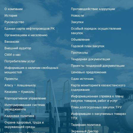
О компании
Противодействие коррупции
История
Новости
Руководство
Закупки
Единая карта нефтепроводов РК
Особый порядок осуществления
закупок
Организациям и населению
Объявления
Вакансии
Годовой план закупок
Внешний аудитор
Протоколы
CМИ о нас
Тендерная документация
Потребителям услуг
Проекты тендерной документации
Информация о наличии свободных
мощностей
Ценовые предложения
Проекты
Один источник
Атасу – Алашанькоу
Карта мониторинга казахстанского
содержания
Кенкияк – Кумколь
Информационная справка к плану
Корпоративное управление
закупок товаров, работ и услуг
Интегрированная система
План долгосрочных закупок ТРУ
менеджмента
Информация о закупаемых товарах
Кадровая политика
ТПХ
Охрана здоровья, труда и
Тарифная политика
окружающей среды
Экранный Диктор