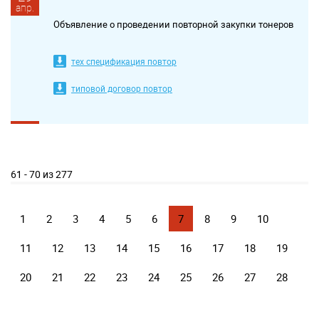
апр.
Объявление о проведении повторной закупки тонеров
тех спецификация повтор
типовой договор повтор
61 - 70 из 277
1
2
3
4
5
6
7
8
9
10
11
12
13
14
15
16
17
18
19
20
21
22
23
24
25
26
27
28