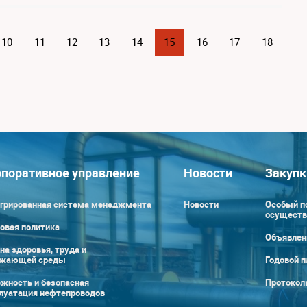
10
11
12
13
14
15
16
17
18
поративное управление
Новости
Закупк
грированная система менеджмента
Новости
Особый п
осуществ
овая политика
Объявлен
на здоровья, труда и
ужающей среды
Годовой п
жность и безопасная
Протокол
луатация нефтепроводов