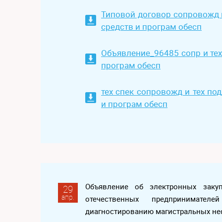
Типовой договор сопровожд 
средств и програм обесп
Объявление_96485 сопр и тех
програм обесп
тех спек сопровожд и тех по
и програм обесп
Объявление об электронных заку
29
апр.
отечественных предпринимате
диагностированию магистральных не