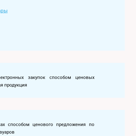
ары
ектронных закупок способом ценовых
я продукция
ках способом ценового предложения по
рвуаров