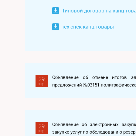
Типовой договор на канц тов
тех спек канц товары
Объявление об отмене итогов эл
29
апр.
предложений №93151 полиграфическа
Объявление об электронных закуп
29
апр.
закупке услуг по обследованию резе