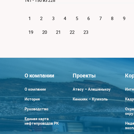
141 - 150 из 228
1
2
3
4
5
6
7
8
9
19
20
21
22
23
О компании
Проекты
Кор
О компании
Атасу – Алашанькоу
Инте
История
Кенкияк – Кумколь
Кадр
Руководство
Охра
окр
Единая карта
нефтепроводов РК
Наде
эксп