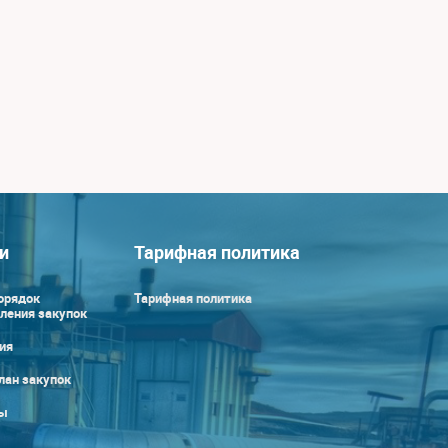
и
Тарифная политика
орядок
Тарифная политика
ления закупок
ия
лан закупок
ы