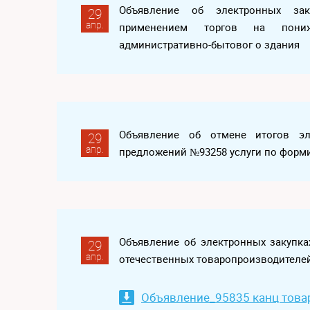
Объявление об электронных за
29
апр.
применением торгов на пони
административно-бытовог о здания
Объявление об отмене итогов эл
29
апр.
предложений №93258 услуги по форм
Объявление об электронных закупк
29
апр.
отечественных товаропроизводителей
Объявление_95835 канц тов