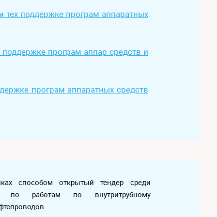
и тех поддержке програм аппаратных
 поддержке програм аппар средств и
ддержке програм аппаратных средств
пках способом открытый тендер среди
лей по работам по внутритрубному
фтепроводов