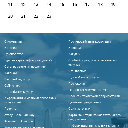
11
12
13
14
15
16
17
18
19
20
21
22
23
О компании
Противодействие коррупции
История
Новости
Руководство
Закупки
Единая карта нефтепроводов РК
Особый порядок осуществления
закупок
Организациям и населению
Объявления
Вакансии
Годовой план закупок
Внешний аудитор
Протоколы
CМИ о нас
Тендерная документация
Потребителям услуг
Проекты тендерной документации
Информация о наличии свободных
мощностей
Ценовые предложения
Проекты
Один источник
Атасу – Алашанькоу
Карта мониторинга казахстанского
содержания
Кенкияк – Кумколь
Информационная справка к плану
Корпоративное управление