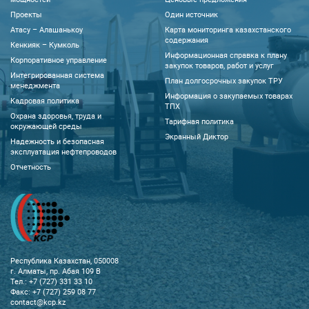
Проекты
Один источник
Атасу – Алашанькоу
Карта мониторинга казахстанского
содержания
Кенкияк – Кумколь
Информационная справка к плану
Корпоративное управление
закупок товаров, работ и услуг
Интегрированная система
План долгосрочных закупок ТРУ
менеджмента
Информация о закупаемых товарах
Кадровая политика
ТПХ
Охрана здоровья, труда и
Тарифная политика
окружающей среды
Экранный Диктор
Надежность и безопасная
эксплуатация нефтепроводов
Отчетность
Республика Казахстан, 050008
г. Алматы, пр. Абая 109 В
Тел.: +7 (727) 331 33 10
Факс: +7 (727) 259 08 77
contact@kcp.kz