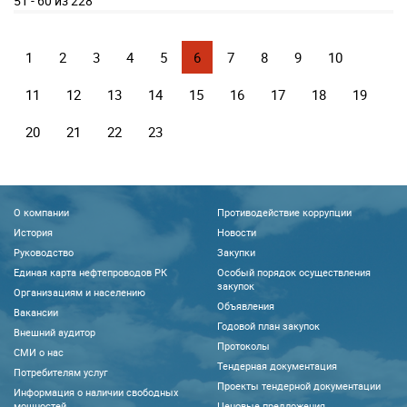
51 - 60 из 228
1
2
3
4
5
6
7
8
9
10
11
12
13
14
15
16
17
18
19
20
21
22
23
О компании
Противодействие коррупции
История
Новости
Руководство
Закупки
Единая карта нефтепроводов РК
Особый порядок осуществления
закупок
Организациям и населению
Объявления
Вакансии
Годовой план закупок
Внешний аудитор
Протоколы
CМИ о нас
Тендерная документация
Потребителям услуг
Проекты тендерной документации
Информация о наличии свободных
мощностей
Ценовые предложения