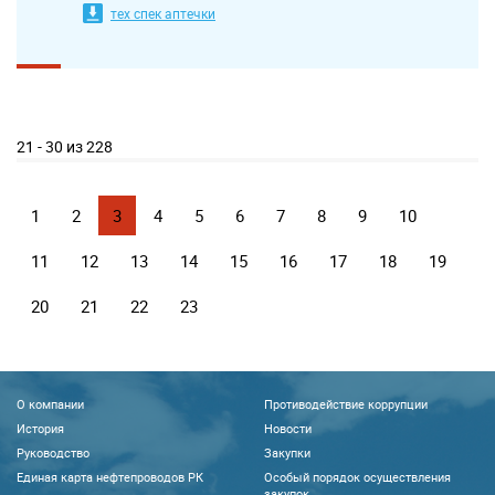
тех спек аптечки
21 - 30 из 228
1
2
3
4
5
6
7
8
9
10
11
12
13
14
15
16
17
18
19
20
21
22
23
О компании
Противодействие коррупции
История
Новости
Руководство
Закупки
Единая карта нефтепроводов РК
Особый порядок осуществления
закупок