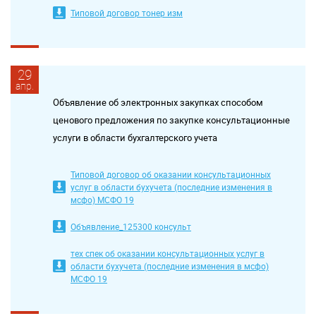
Типовой договор тонер изм
29
апр.
Объявление об электронных закупках способом
ценового предложения по закупке консультационные
услуги в области бухгалтерского учета
Типовой договор об оказании консультационных
услуг в области бухучета (последние изменения в
мсфо) МСФО 19
Объявление_125300 консульт
тех спек об оказании консультационных услуг в
области бухучета (последние изменения в мсфо)
МСФО 19