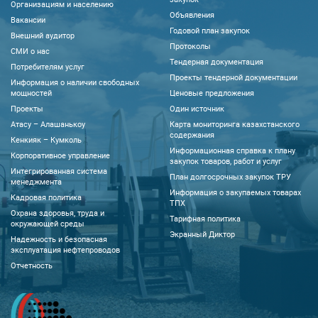
Организациям и населению
Объявления
Вакансии
Годовой план закупок
Внешний аудитор
Протоколы
CМИ о нас
Тендерная документация
Потребителям услуг
Проекты тендерной документации
Информация о наличии свободных
мощностей
Ценовые предложения
Проекты
Один источник
Атасу – Алашанькоу
Карта мониторинга казахстанского
содержания
Кенкияк – Кумколь
Информационная справка к плану
Корпоративное управление
закупок товаров, работ и услуг
Интегрированная система
План долгосрочных закупок ТРУ
менеджмента
Информация о закупаемых товарах
Кадровая политика
ТПХ
Охрана здоровья, труда и
Тарифная политика
окружающей среды
Экранный Диктор
Надежность и безопасная
эксплуатация нефтепроводов
Отчетность