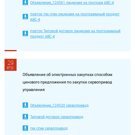
Объявление_124561 лицензия на програм АВС-4
повтор тех спек лицензия на программный продукт
АВС-4
повтор Типовой договор лицензия на программный
продукт АВС-4
29
апр.
Объявление об электронных закупках способом
ценового предложения по закупке сервопривод
управления
Объявление_124520 сервопривод
Типовой договор сервопривод
тех спек сервопривод