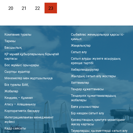
20
21
22
23
Компания туралы
Сыбайлас жемқорлыққа қарсы іс-
қимыл
Тарихы
Жаңалықтар
Басшылық
Сатып алу
ҚР мұнай құбырларының бірыңғай
картасы
Сатып алуды жүзеге асырудың
ерекше тәртібі
Бос жұмыс орындары
Хабарландырулар
Сыртқы аудитор
Жылдық сатып алу жоспары
Мекемелер мен жұртшылыққа
Хаттамалар
Біз туралы БАҚ
Тендер құжаттамасы
Жобалар
Тендерлік құжаттамалардың
Кеңқияқ – Құмкөл
жобалары
Атасу – Алашанькоу
Баға ұсыныстары
Корпоративтік басқару
Бір көзден сатып алу
Интеграцияланған менеджмент
Қазақстандық қамтуға мониторинг
жүйесі
жасау картасы
Кадр саясаты
Тауарларды, қызметтерді сатып алу