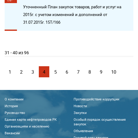
Уточненный План закупок товаров, работ и услуг на
2015г. с учетом изменений и дополнений от
31.07.2015г. 15Т/166
31 - 40 из 96
1
2
3
4
5
6
7
8
9
10
О компании
Противодействие коррупции
История
Новости
Руководство
Закупки
Единая карта нефтепроводов РК
Особый порядок осуществления
закупок
Организациям и населению
Объявления
Вакансии
Годовой план закупок