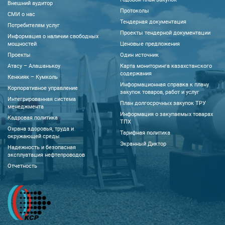
Внешний аудитор
Протоколы
CМИ о нас
Тендерная документация
Потребителям услуг
Проекты тендерной документации
Информация о наличии свободных
мощностей
Ценовые предложения
Проекты
Один источник
Атасу – Алашанькоу
Карта мониторинга казахстанского
содержания
Кенкияк – Кумколь
Информационная справка к плану
Корпоративное управление
закупок товаров, работ и услуг
Интегрированная система
План долгосрочных закупок ТРУ
менеджмента
Информация о закупаемых товарах
Кадровая политика
ТПХ
Охрана здоровья, труда и
Тарифная политика
окружающей среды
Экранный Диктор
Надежность и безопасная
эксплуатация нефтепроводов
Отчетность