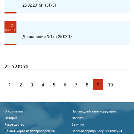
25.02.2015г. 15Т/31
25
февр.
Дополнение №1 от 25.02.15г.
81 - 90 из 96
1
2
3
4
5
6
7
8
9
10
О компании
Противодействие коррупции
История
Новости
Руководство
Закупки
Единая карта нефтепроводов РК
Особый порядок осуществления