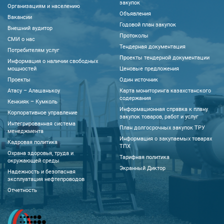
закупок
Организациям и населению
Объявления
Вакансии
Годовой план закупок
Внешний аудитор
Протоколы
CМИ о нас
Тендерная документация
Потребителям услуг
Проекты тендерной документации
Информация о наличии свободных
мощностей
Ценовые предложения
Проекты
Один источник
Атасу – Алашанькоу
Карта мониторинга казахстанского
содержания
Кенкияк – Кумколь
Информационная справка к плану
Корпоративное управление
закупок товаров, работ и услуг
Интегрированная система
План долгосрочных закупок ТРУ
менеджмента
Информация о закупаемых товарах
Кадровая политика
ТПХ
Охрана здоровья, труда и
Тарифная политика
окружающей среды
Экранный Диктор
Надежность и безопасная
эксплуатация нефтепроводов
Отчетность