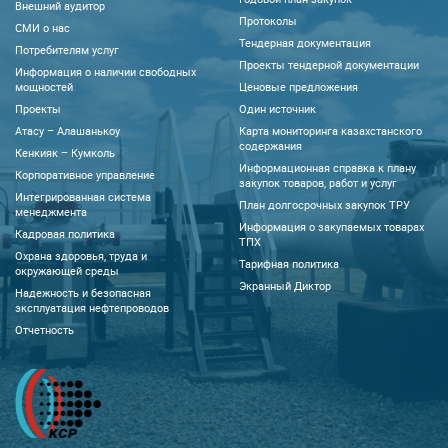
Внешний аудитор
Протоколы
CМИ о нас
Тендерная документация
Потребителям услуг
Проекты тендерной документации
Информация о наличии свободных
мощностей
Ценовые предложения
Проекты
Один источник
Атасу – Алашанькоу
Карта мониторинга казахстанского
содержания
Кенкияк – Кумколь
Информационная справка к плану
Корпоративное управление
закупок товаров, работ и услуг
Интегрированная система
План долгосрочных закупок ТРУ
менеджмента
Информация о закупаемых товарах
Кадровая политика
ТПХ
Охрана здоровья, труда и
Тарифная политика
окружающей среды
Экранный Диктор
Надежность и безопасная
эксплуатация нефтепроводов
Отчетность