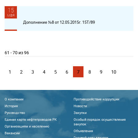
15
мая
Дополнение №8 от 12.05.2015г. 15Т/89
61 - 70 из 96
1
2
3
4
5
6
7
8
9
10
О компании
Противодействие коррупции
История
Новости
Руководство
Закупки
Единая карта нефтепроводов РК
Особый порядок осуществления
закупок
Организациям и населению
Объявления
Вакансии
Годовой план закупок