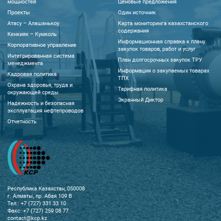
мощностей
Ценовые предложения
Проекты
Один источник
Атасу – Алашанькоу
Карта мониторинга казахстанского
содержания
Кенкияк – Кумколь
Информационная справка к плану
Корпоративное управление
закупок товаров, работ и услуг
Интегрированная система
План долгосрочных закупок ТРУ
менеджмента
Информация о закупаемых товарах
Кадровая политика
ТПХ
Охрана здоровья, труда и
Тарифная политика
окружающей среды
Экранный Диктор
Надежность и безопасная
эксплуатация нефтепроводов
Отчетность
Республика Казахстан, 050008
г. Алматы, пр. Абая 109 В
Тел.: +7 (727) 331 33 10
Факс: +7 (727) 259 08 77
contact@kcp.kz