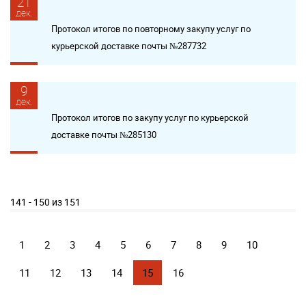
21
дек.
Протокол итогов по повторному закупу услуг по
курьерской доставке почты №287732
9
дек.
Протокол итогов по закупу услуг по курьерской
доставке почты №285130
141 - 150 из 151
1
2
3
4
5
6
7
8
9
10
11
12
13
14
15
16