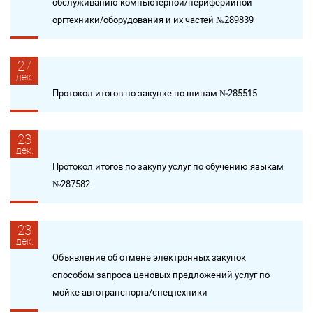
обслуживанию компьютерной/периферийной
оргтехники/оборудования и их частей №289839
27
дек.
Протокол итогов по закупке по шинам №285515
23
дек.
Протокол итогов по закупу услуг по обучению языкам
№287582
23
дек.
Объявление об отмене электронных закупок
способом запроса ценовых предложений услуг по
мойке автотранспорта/спецтехники