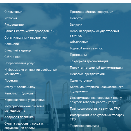
О компании
Противодействие коррупции
История
Новости
Руководство
Закупки
Единая карта нефтепроводов РК
Особый порядок осуществления
закупок
Организациям и населению
Объявления
Вакансии
Годовой план закупок
Внешний аудитор
Протоколы
CМИ о нас
Тендерная документация
Потребителям услуг
Проекты тендерной документации
Информация о наличии свободных
мощностей
Ценовые предложения
Проекты
Один источник
Атасу – Алашанькоу
Карта мониторинга казахстанского
содержания
Кенкияк – Кумколь
Информационная справка к плану
Корпоративное управление
закупок товаров, работ и услуг
Интегрированная система
План долгосрочных закупок ТРУ
менеджмента
Информация о закупаемых товарах
Кадровая политика
ТПХ
Охрана здоровья, труда и
Тарифная политика
окружающей среды