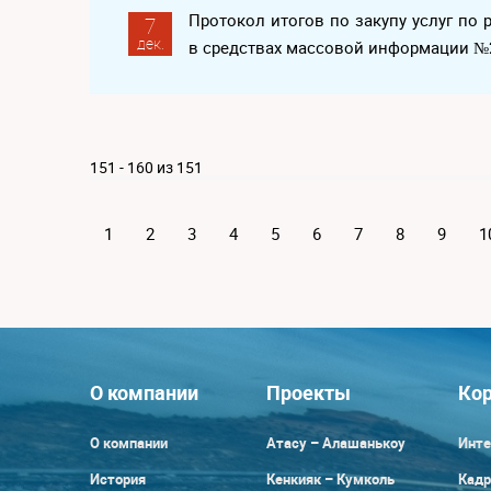
Протокол итогов по закупу услуг п
7
дек.
в средствах массовой информации №
151 - 160 из 151
1
2
3
4
5
6
7
8
9
1
О компании
Проекты
Кор
О компании
Атасу – Алашанькоу
Инте
История
Кенкияк – Кумколь
Кадр