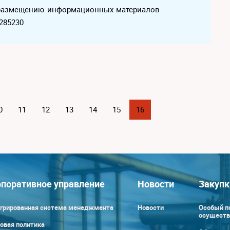
о размещению информационных материалов
285230
0
11
12
13
14
15
16
поративное управление
Новости
Закупк
грированная система менеджмента
Новости
Особый п
осуществ
овая политика