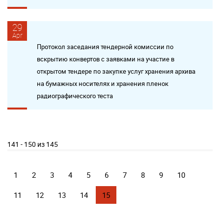
29
Apr
Протокол заседания тендерной комиссии по
вскрытию конвертов с заявками на участие в
открытом тендере по закупке услуг хранения архива
на бумажных носителях и хранения пленок
радиографического теста
141 - 150 из 145
1
2
3
4
5
6
7
8
9
10
11
12
13
14
15