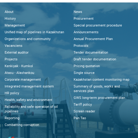
About
News
History
Procurement
Management
Special procurement procedure
Unified map of pipelines in Kazakhstan
Announcements
Organizations and community
Annual Procurement Plan
Vacanciens
Protocols
External auditor
Tender documentation
Projects
Draft tender documentation
Kenkiyak - Kumkol
Pricing quotation
Atasu - Alashankou
Single source
Corporate management
Kazakhstan content monitoring map
Integrated management system
Summary of goods, works and
services plan
HR policy
GWS long-term procurement plan
Health, safety and environment
Tariff policy
Reliability and safe operation of oil
pipelines
Screen reader
Reporting
Pan Tao
Combatting corruption