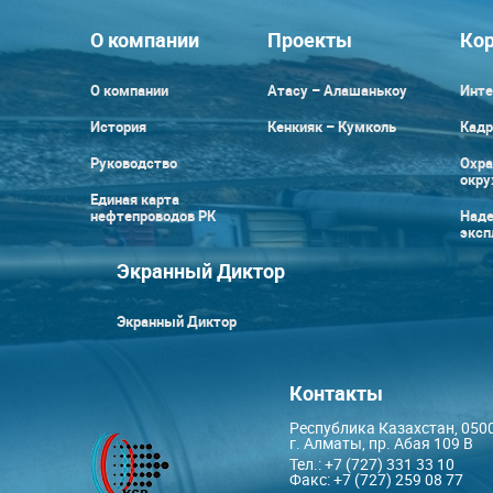
О компании
Проекты
Кор
О компании
Атасу – Алашанькоу
Инте
История
Кенкияк – Кумколь
Кадр
Руководство
Охра
окр
Единая карта
нефтепроводов РК
Наде
эксп
Экранный Диктор
Экранный Диктор
Контакты
Республика Казахстан, 050
г. Алматы, пр. Абая 109 В
Тел.: +7 (727) 331 33 10
Факс: +7 (727) 259 08 77