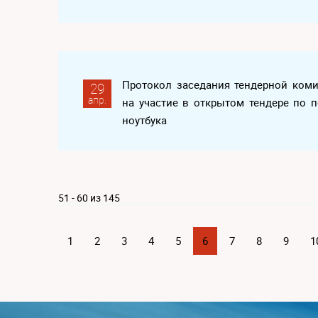
Протокол заседания тендерной ком
29
апр.
на участие в открытом тендере по 
ноутбука
51 - 60 из 145
1
2
3
4
5
6
7
8
9
1