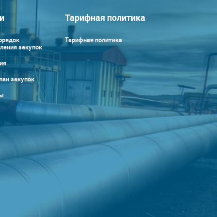
и
Тарифная политика
орядок
Тарифная политика
ления закупок
ия
лан закупок
ы