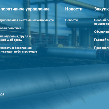
поративное управление
Новости
Закупк
грированная система менеджмента
Новости
Особый п
осуществ
овая политика
Объявлен
на здоровья, труда и
ужающей среды
Годовой п
жность и безопасная
Протокол
луатация нефтепроводов
008