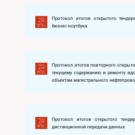
Протокол итогов открытого тенде
29
апр.
бизнес-ноутбука
Протокол итогов повторного открытог
29
апр.
текущему содержанию и ремонту вдо
объектам магистрального нефтепрово
Протокол итогов открытого тенде
29
апр.
дистанционной передачи данных