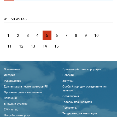
41 - 50 из 145
1
2
3
4
5
6
7
8
9
10
11
12
13
14
15
О компании
Противодействие коррупции
История
Новости
Руководство
Закупки
Единая карта нефтепроводов РК
Особый порядок осуществления
закупок
Организациям и населению
Объявления
Вакансии
Годовой план закупок
Внешний аудитор
Протоколы
CМИ о нас
Тендерная документация
Потребителям услуг