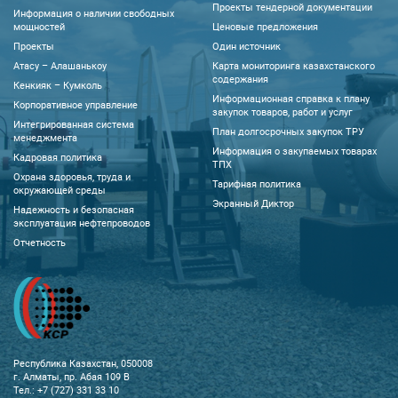
Проекты тендерной документации
Информация о наличии свободных
мощностей
Ценовые предложения
Проекты
Один источник
Атасу – Алашанькоу
Карта мониторинга казахстанского
содержания
Кенкияк – Кумколь
Информационная справка к плану
Корпоративное управление
закупок товаров, работ и услуг
Интегрированная система
План долгосрочных закупок ТРУ
менеджмента
Информация о закупаемых товарах
Кадровая политика
ТПХ
Охрана здоровья, труда и
Тарифная политика
окружающей среды
Экранный Диктор
Надежность и безопасная
эксплуатация нефтепроводов
Отчетность
Республика Казахстан, 050008
г. Алматы, пр. Абая 109 В
Тел.: +7 (727) 331 33 10