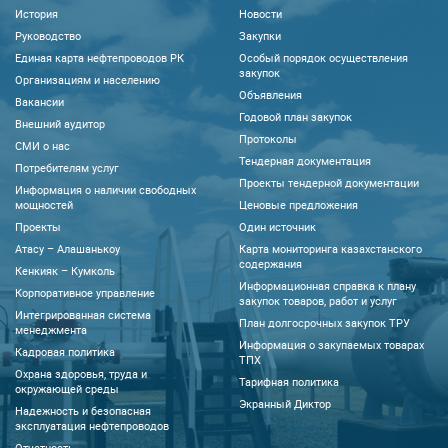
История
Новости
Руководство
Закупки
Единая карта нефтепроводов РК
Особый порядок осуществления
закупок
Организациям и населению
Объявления
Вакансии
Годовой план закупок
Внешний аудитор
Протоколы
CМИ о нас
Тендерная документация
Потребителям услуг
Проекты тендерной документации
Информация о наличии свободных
мощностей
Ценовые предложения
Проекты
Один источник
Атасу – Алашанькоу
Карта мониторинга казахстанского
содержания
Кенкияк – Кумколь
Информационная справка к плану
Корпоративное управление
закупок товаров, работ и услуг
Интегрированная система
План долгосрочных закупок ТРУ
менеджмента
Информация о закупаемых товарах
Кадровая политика
ТПХ
Охрана здоровья, труда и
Тарифная политика
окружающей среды
Экранный Диктор
Надежность и безопасная
эксплуатация нефтепроводов
Отчетность