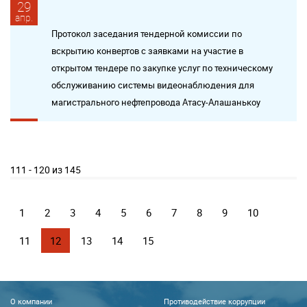
29
апр.
Протокол заседания тендерной комиссии по
вскрытию конвертов с заявками на участие в
открытом тендере по закупке услуг по техническому
обслуживанию системы видеонаблюдения для
магистрального нефтепровода Атасу-Алашанькоу
111 - 120 из 145
1
2
3
4
5
6
7
8
9
10
11
12
13
14
15
О компании
Противодействие коррупции