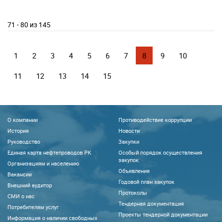
71 - 80 из 145
1
2
3
4
5
6
7
8
9
10
11
12
13
14
15
О компании
Противодействие коррупции
История
Новости
Руководство
Закупки
Единая карта нефтепроводов РК
Особый порядок осуществления
закупок
Организациям и населению
Объявления
Вакансии
Годовой план закупок
Внешний аудитор
Протоколы
CМИ о нас
Тендерная документация
Потребителям услуг
Проекты тендерной документации
Информация о наличии свободных