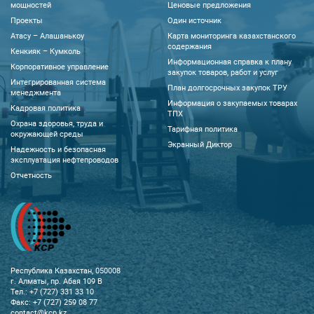
мощностей
Ценовые предложения
Проекты
Один источник
Атасу – Алашанькоу
Карта мониторинга казахстанского
содержания
Кенкияк – Кумколь
Информационная справка к плану
Корпоративное управление
закупок товаров, работ и услуг
Интегрированная система
План долгосрочных закупок ТРУ
менеджмента
Информация о закупаемых товарах
Кадровая политика
ТПХ
Охрана здоровья, труда и
Тарифная политика
окружающей среды
Экранный Диктор
Надежность и безопасная
эксплуатация нефтепроводов
Отчетность
Республика Казахстан, 050008
г. Алматы, пр. Абая 109 В
Тел.: +7 (727) 331 33 10
Факс: +7 (727) 259 08 77
contact@kcp.kz