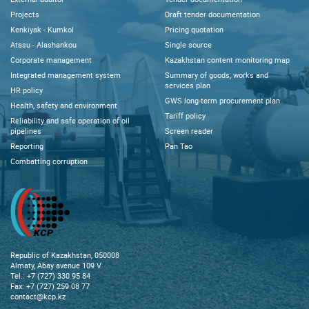
Projects
Draft tender documentation
Kenkiyak - Kumkol
Pricing quotation
Atasu - Alashankou
Single source
Corporate management
Kazakhstan content monitoring map
Integrated management system
Summary of goods, works and
services plan
HR policy
GWS long-term procurement plan
Health, safety and environment
Tariff policy
Reliability and safe operation of oil
pipelines
Screen reader
Reporting
Pan Tao
Combatting corruption
Republic of Kazakhstan, 050008
Almaty, Abay avenue 109 V
Tel.: +7 (727) 330 95 84
Fax: +7 (727) 259 08 77
contact@kcp.kz