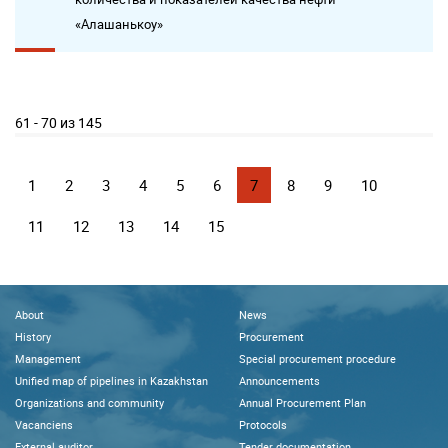
«Алашанькоу»
61 - 70 из 145
1
2
3
4
5
6
7
8
9
10
11
12
13
14
15
About
News
History
Procurement
Management
Special procurement procedure
Unified map of pipelines in Kazakhstan
Announcements
Organizations and community
Annual Procurement Plan
Vacanciens
Protocols
External auditor
Tender documentation